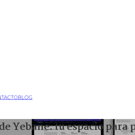
NTACTO
BLOG
e Yebane: tu espacio para p