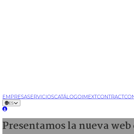
EMPRESA
SERVICIOS
CATÁLOGO
IMEXT
CONTRACT
CO
ES
Presentamos la nueva web d