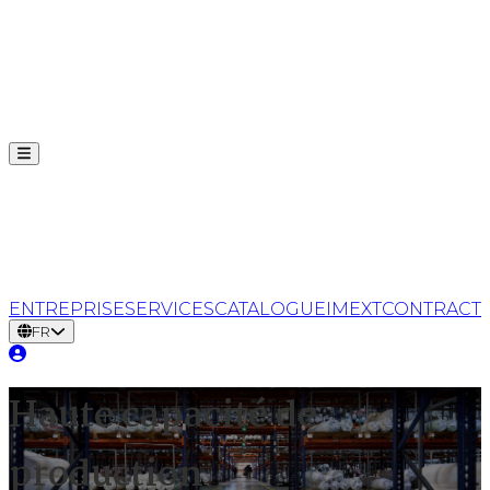
Ouvrir le menu
ENTREPRISE
SERVICES
CATALOGUE
IMEXT
CONTRACT
FR
Haute capacité de
production