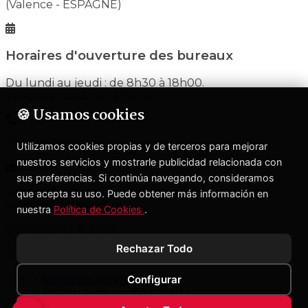
(Valence - ESPAGNE)
Horaires d'ouverture des bureaux
Du lundi au jeudi : de 8h30 à 18h00.
Vendredi : de 8h30 à 15h00.
🍪 Usamos cookies
+34 962 398 020
Utilizamos cookies propias y de terceros para mejorar
nuestros servicios y mostrarle publicidad relacionada con
sus preferencias. Si continúa navegando, consideramos
yebane@yebane.com
que acepta su uso. Puede obtener más información en
export@yebane.com
nuestra
Política de Cookies
.
COPYRIGHT © 2026
YEBANE TEXTIL S.L.
Rechazar Todo
Tous droits réservés
Configurar
>
Mentions légales
>
Politique de confidentialité
>
Politique des cookies